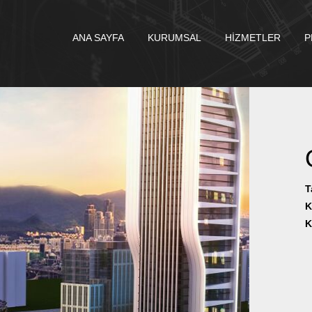
ANA SAYFA
KURUMSAL
HİZMETLER
P
T
K