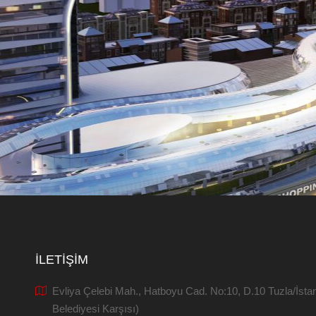
İLETIŞIM
Evliya Çelebi Mah., Hatboyu Cad. No:10, D.10 Tuzla/İstan
Belediyesi Karşısı)