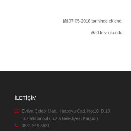
07-05-2018 tarihinde eklendi
0 kez okundu
İLETIŞIM
Evliya Çelebi Mah., Hatboyu Cad. No:10, D.10
Tuzla/İstanbul (Tuzla Belediyesi Karşısı)
0531 919 8631